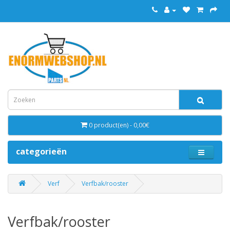
0 product(en) - 0,00€
categorieën
Verf
Verfbak/rooster
Verfbak/rooster