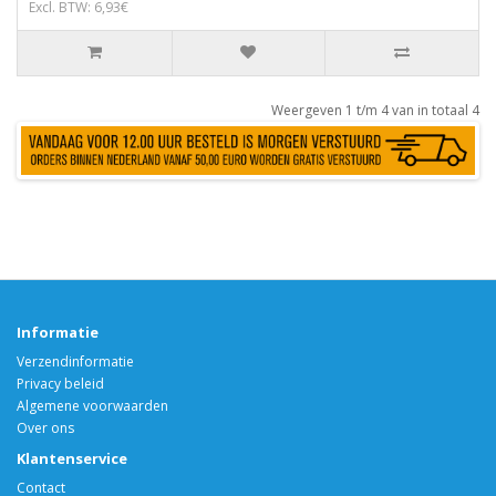
Excl. BTW: 6,93€
Weergeven 1 t/m 4 van in totaal 4
Informatie
Verzendinformatie
Privacy beleid
Algemene voorwaarden
Over ons
Klantenservice
Contact