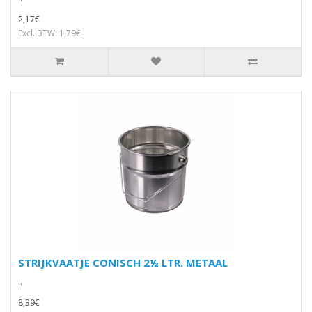
2,17€
Excl. BTW: 1,79€
STRIJKVAATJE CONISCH 2½ LTR. METAAL
..
8,39€