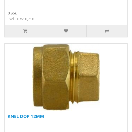
..
0,86€
Excl. BTW: 0,71€
KNEL DOP 12MM
..