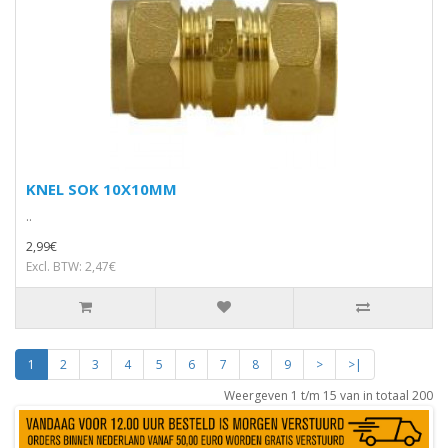
KNEL SOK 10X10MM
..
2,99€
Excl. BTW: 2,47€
1
2
3
4
5
6
7
8
9
>
>|
Weergeven 1 t/m 15 van in totaal 200