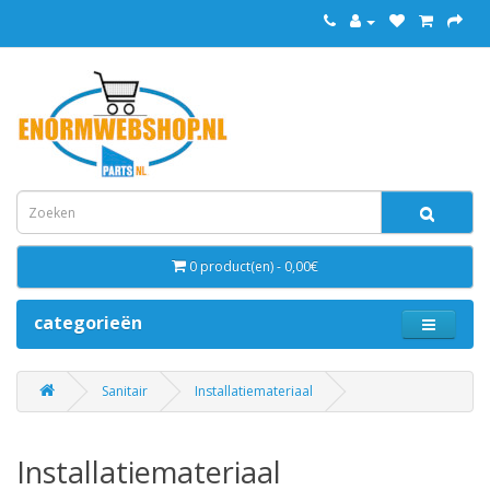
0 product(en) - 0,00€
categorieën
Sanitair
Installatiemateriaal
Installatiemateriaal