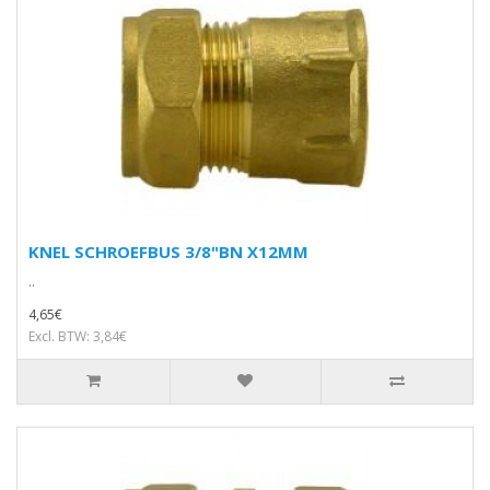
KNEL SCHROEFBUS 3/8"BN X12MM
..
4,65€
Excl. BTW: 3,84€