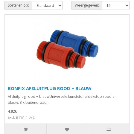
Sorteren op:
Weergegeven:
BONFIX AFSLUITPLUG ROOD + BLAUW
Afsluitplug rood + blauwUniversele kunststof afdekstop rood en
blauw. 3 x buitendraad...
4,92€
Excl. BTW: 4,07€