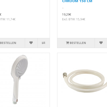
CHROOM 150 CM
..
€
19,29€
 BTW: 11,74€
Excl. BTW: 15,94€
BESTELLEN
BESTELLEN