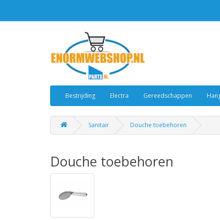
Bestrijding
Electra
Gereedschappen
Hang
Sanitair
Douche toebehoren
Douche toebehoren