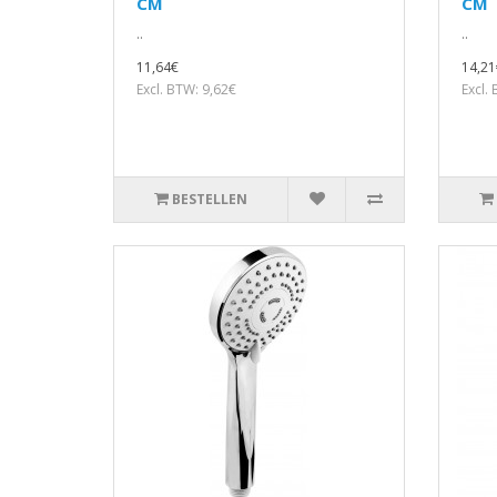
CM
CM
..
..
11,64€
14,21
Excl. BTW: 9,62€
Excl.
BESTELLEN