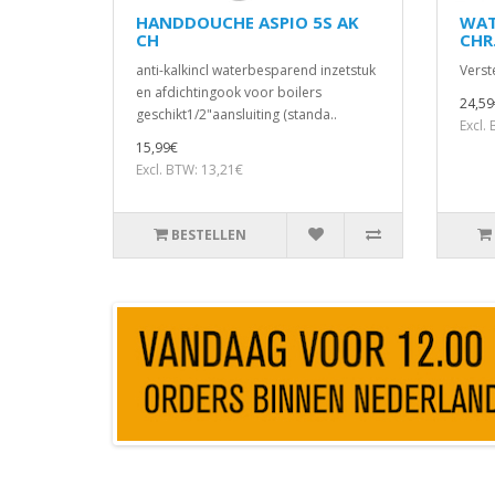
HANDDOUCHE ASPIO 5S AK
WAT
CH
CHR
anti-kalkincl waterbesparend inzetstuk
Verst
en afdichtingook voor boilers
24,59
geschikt1/2"aansluiting (standa..
Excl.
15,99€
Excl. BTW: 13,21€
BESTELLEN