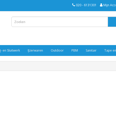
020 - 6131301
Mijn Acc
- en Sluitwerk
IJzerwaren
Outdoor
PBM
Sanitair
Tape en