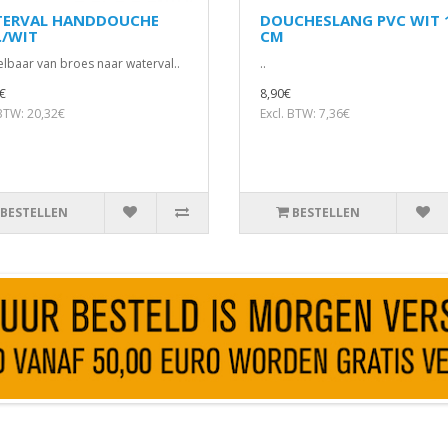
ERVAL HANDDOUCHE
DOUCHESLANG PVC WIT 
./WIT
CM
elbaar van broes naar waterval..
..
€
8,90€
 BTW: 20,32€
Excl. BTW: 7,36€
BESTELLEN
BESTELLEN