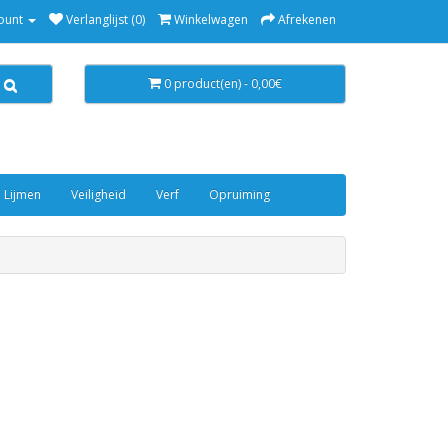
ount
Verlanglijst (0)
Winkelwagen
Afrekenen
0 product(en) - 0,00€
 Lijmen
Veiligheid
Verf
Opruiming