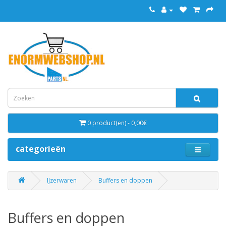
0 product(en) - 0,00€
categorieën
IJzerwaren
Buffers en doppen
Buffers en doppen