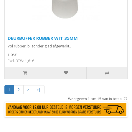
DEURBUFFER RUBBER WIT 35MM
Vol rubber, bijzonder glad afgewerkt..
1,95€
Excl. BTW: 1,61€
1
2
>
>|
Weergeven 1 t/m 15 van in totaal 27