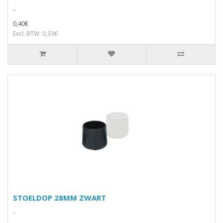
..
0,40€
Excl. BTW: 0,33€
STOELDOP 28MM ZWART
..