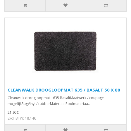
CLEANWALK DROOGLOOPMAT 635 / BASALT 50 X 80
Cleanwalk droogloopmat - 635 BasaltMaatwerk / coupage
mogelijkRugVinyl / rubberMateriaalPoolmateriaa..
21,95€
Excl. BTW: 18,14€