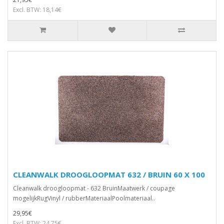
Excl. BTW: 18,14€
CLEANWALK DROOGLOOPMAT 632 / BRUIN 60 X 100
Cleanwalk droogloopmat - 632 BruinMaatwerk / coupage
mogelijkRugVinyl / rubberMateriaalPoolmateriaal..
29,95€
Excl. BTW: 24,75€