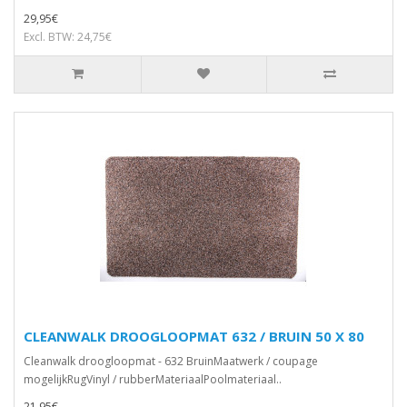
29,95€
Excl. BTW: 24,75€
CLEANWALK DROOGLOOPMAT 632 / BRUIN 50 X 80
Cleanwalk droogloopmat - 632 BruinMaatwerk / coupage
mogelijkRugVinyl / rubberMateriaalPoolmateriaal..
21,95€