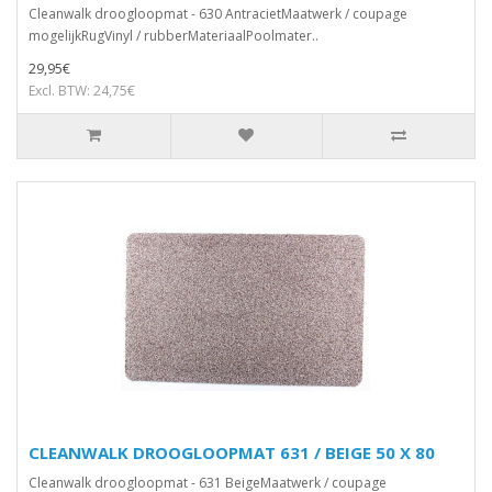
Cleanwalk droogloopmat - 630 AntracietMaatwerk / coupage
mogelijkRugVinyl / rubberMateriaalPoolmater..
29,95€
Excl. BTW: 24,75€
CLEANWALK DROOGLOOPMAT 631 / BEIGE 50 X 80
Cleanwalk droogloopmat - 631 BeigeMaatwerk / coupage