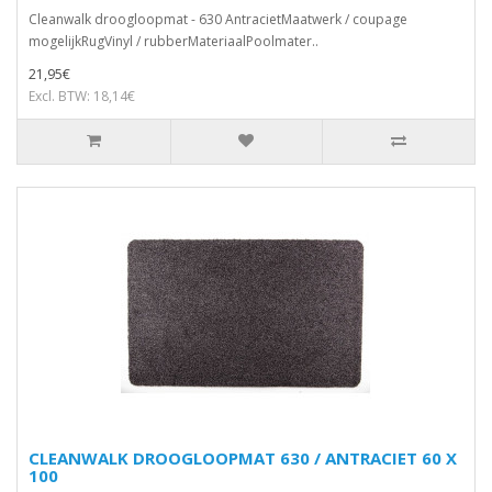
Cleanwalk droogloopmat - 630 AntracietMaatwerk / coupage
mogelijkRugVinyl / rubberMateriaalPoolmater..
21,95€
Excl. BTW: 18,14€
CLEANWALK DROOGLOOPMAT 630 / ANTRACIET 60 X
100