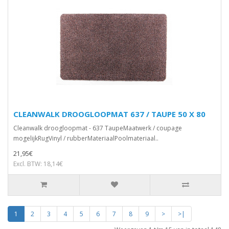
CLEANWALK DROOGLOOPMAT 637 / TAUPE 50 X 80
Cleanwalk droogloopmat - 637 TaupeMaatwerk / coupage
mogelijkRugVinyl / rubberMateriaalPoolmateriaal..
21,95€
Excl. BTW: 18,14€
1
2
3
4
5
6
7
8
9
>
>|