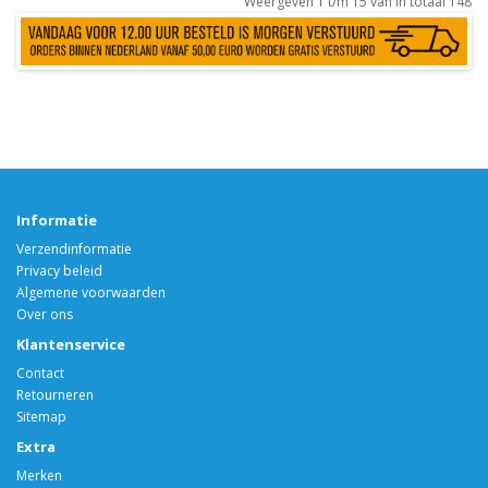
Weergeven 1 t/m 15 van in totaal 148
Informatie
Verzendinformatie
Privacy beleid
Algemene voorwaarden
Over ons
Klantenservice
Contact
Retourneren
Sitemap
Extra
Merken