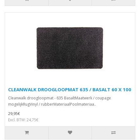
CLEANWALK DROOGLOOPMAT 635 / BASALT 60 X 100
Cleanwalk droogloopmat - 635 BasaltMaatwerk / coupage
mogelijkRugVinyl / rubberMateriaalPoolmateriaa..
29,95€
Excl. BTW: 24,75€