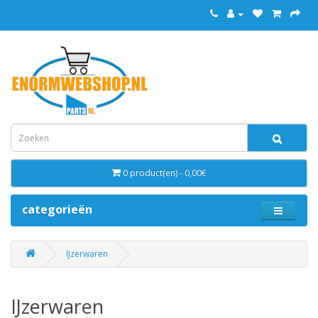
0 product(en) - 0,00€
categorieën
IJzerwaren
IJzerwaren