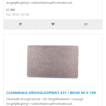
mogelijkRugVinyl / rubberMateriaalPoolmateriaal..
21,95€
Excl. BTW: 18,14€
CLEANWALK DROOGLOOPMAT 631 / BEIGE 60 X 100
Cleanwalk droogloopmat - 631 BeigeMaatwerk / coupage
mogelijkRugVinyl / rubberMateriaalPoolmateriaal..