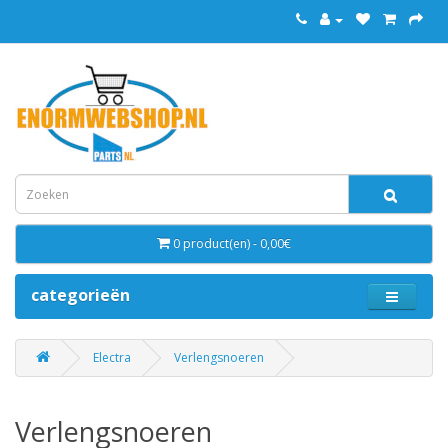
0 product(en) - 0,00€
categorieën
Electra
Verlengsnoeren
Verlengsnoeren