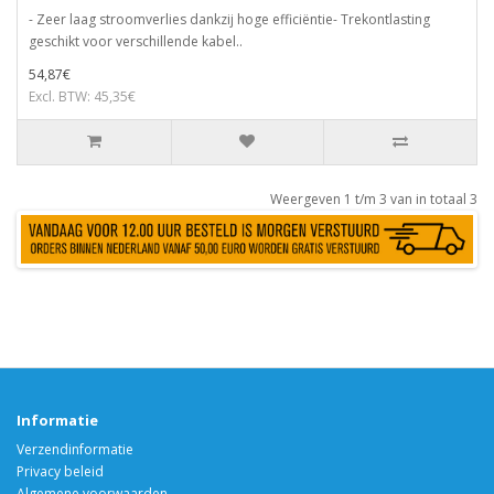
- Zeer laag stroomverlies dankzij hoge efficiëntie- Trekontlasting
geschikt voor verschillende kabel..
54,87€
Excl. BTW: 45,35€
Weergeven 1 t/m 3 van in totaal 3
Informatie
Verzendinformatie
Privacy beleid
Algemene voorwaarden