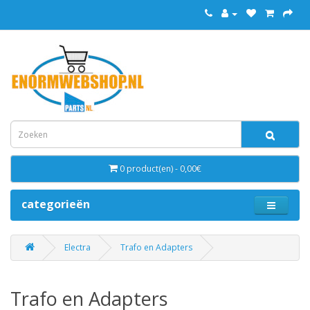
0 product(en) - 0,00€
categorieën
Electra
Trafo en Adapters
Trafo en Adapters