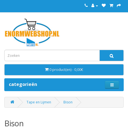
0 product(en) - 0,00€
categorieën
Tape en Lijmen
Bison
Bison