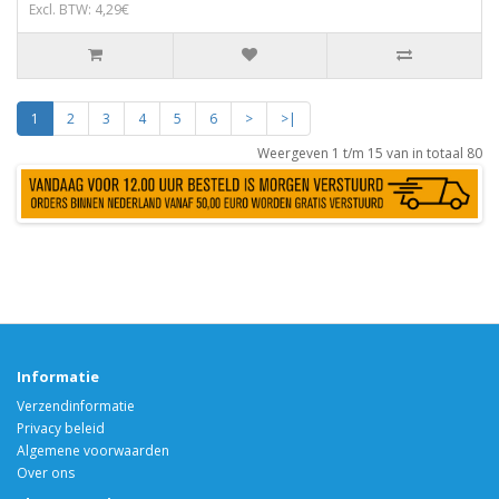
Excl. BTW: 4,29€
1
2
3
4
5
6
>
>|
Weergeven 1 t/m 15 van in totaal 80
Informatie
Verzendinformatie
Privacy beleid
Algemene voorwaarden
Over ons