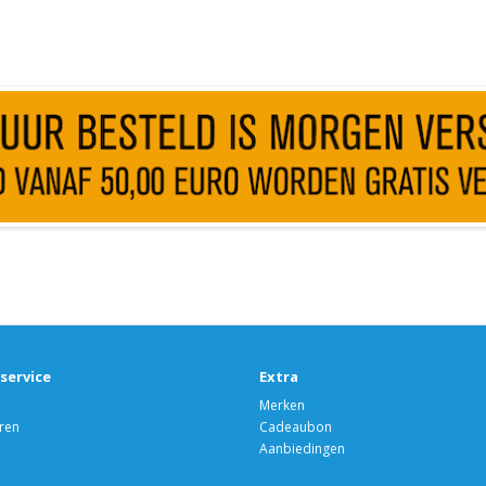
service
Extra
Merken
ren
Cadeaubon
Aanbiedingen