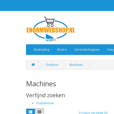
Bestrijding
Electra
Gereedschappen
Hang
Outdoor
Machines
Machines
Verfijnd zoeken
Toebehoren
Product vergelijk (0)