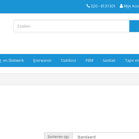
020 - 6131301
Mijn Acc
- en Sluitwerk
IJzerwaren
Outdoor
PBM
Sanitair
Tape en
Sorteren op: