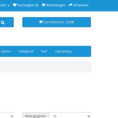
ount
Verlanglijst (0)
Winkelwagen
Afrekenen
0 product(en) - 0,00€
 Lijmen
Veiligheid
Verf
Opruiming
Weergegeven: