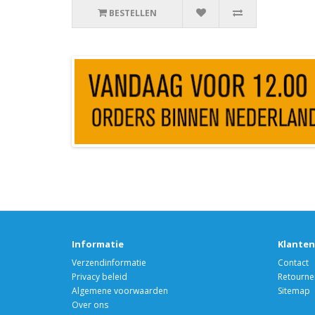
BESTELLEN
Informatie
Klanten
Verzendinformatie
Contact
Privacy beleid
Retourne
Algemene voorwaarden
Sitemap
Over ons