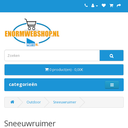
0 product(en) - 0,00€
categorieën
Outdoor
Sneeuwruimer
Sneeuwruimer