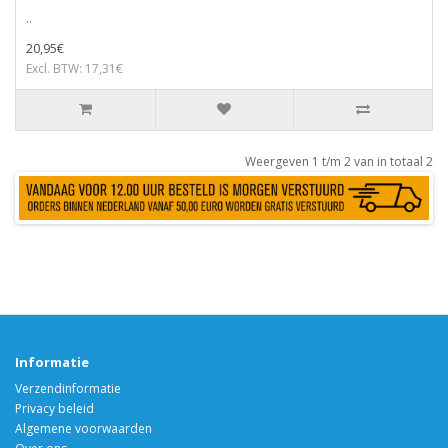
..
20,95€
Excl. BTW: 17,31€
Weergeven 1 t/m 2 van in totaal 2
Informatie
Verzendinformatie
Privacy beleid
Algemene voorwaarden