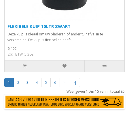
FLEXIBELE KUIP 10LTR ZWART
Deze kuip is ideaal om uw bladeren of ander tuinafval in te
verzamelen. De kuip is flexibel en heeft..
6,49€
Excl. BTW: 5,36€
1
2
3
4
5
6
>
>|
Weergeven 1 t/m 15 van in totaal 85