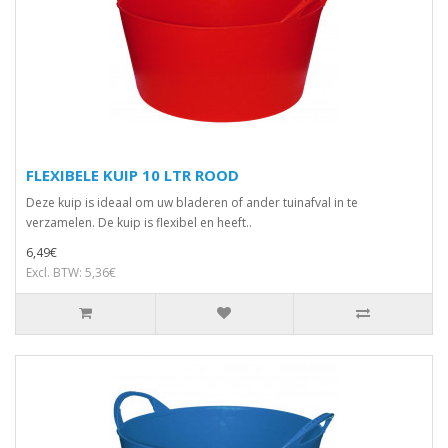
FLEXIBELE KUIP 10 LTR ROOD
Deze kuip is ideaal om uw bladeren of ander tuinafval in te
verzamelen. De kuip is flexibel en heeft..
6,49€
Excl. BTW: 5,36€