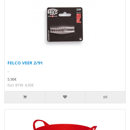
FELCO VEER 2/91
..
5,95€
Excl. BTW: 4,92€