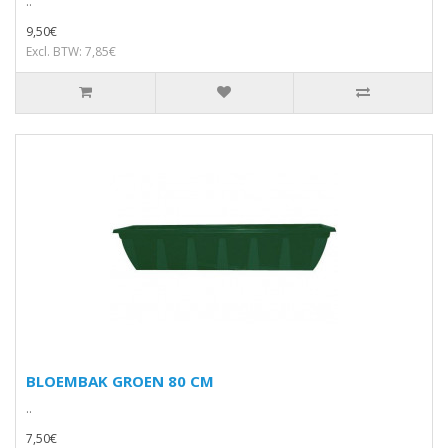
..
9,50€
Excl. BTW: 7,85€
BLOEMBAK GROEN 80 CM
..
7,50€