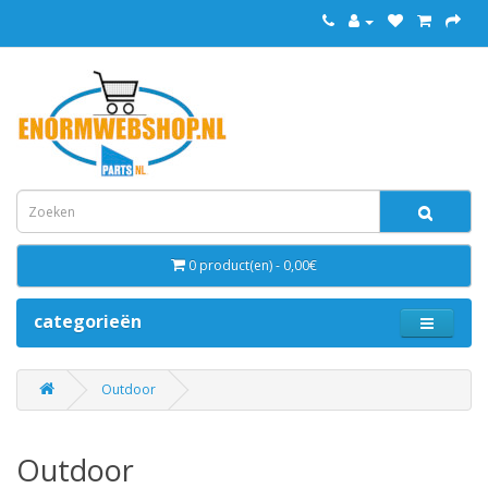
0 product(en) - 0,00€
categorieën
Outdoor
Outdoor