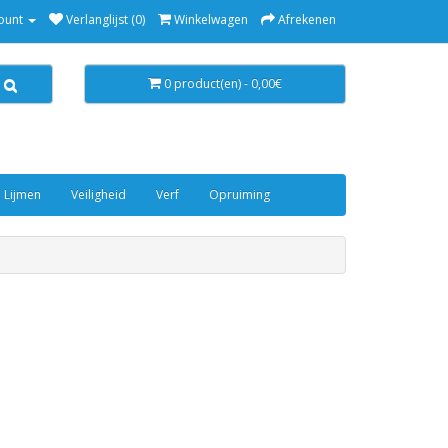
ount
Verlanglijst (0)
Winkelwagen
Afrekenen
0 product(en) - 0,00€
 Lijmen
Veiligheid
Verf
Opruiming