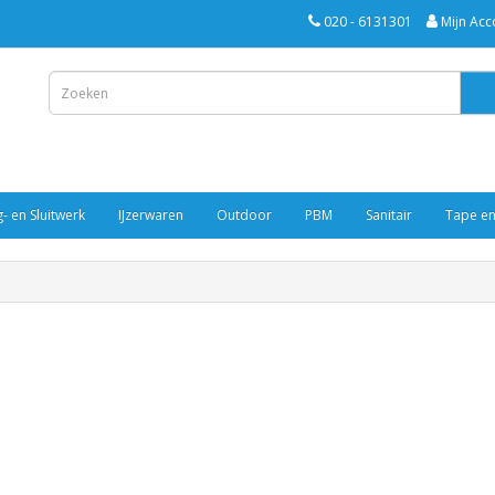
020 - 6131301
Mijn Acc
- en Sluitwerk
IJzerwaren
Outdoor
PBM
Sanitair
Tape en