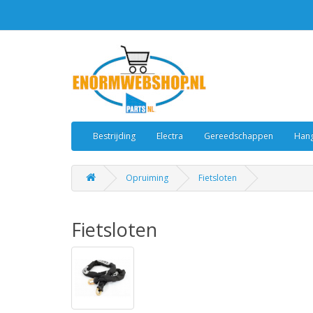
Bestrijding
Electra
Gereedschappen
Hang
Opruiming
Fietsloten
Fietsloten