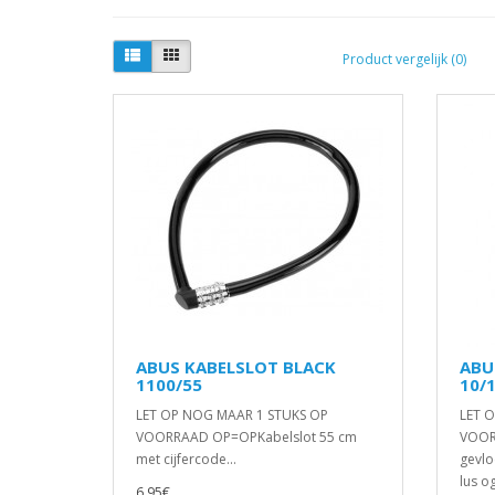
Product vergelijk (0)
ABUS KABELSLOT BLACK
ABU
1100/55
10/
LET OP NOG MAAR 1 STUKS OP
LET 
VOORRAAD OP=OPKabelslot 55 cm
VOOR
met cijfercode...
gevlo
lus o
6,95€