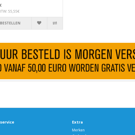
€
 BTW: 55,55€
BESTELLEN
service
Extra
Merken