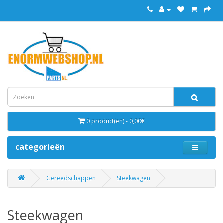
0 product(en) - 0,00€
categorieën
Gereedschappen
Steekwagen
Steekwagen