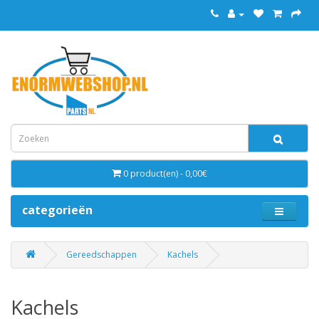
0 product(en) - 0,00€
categorieën
Gereedschappen
Kachels
Kachels