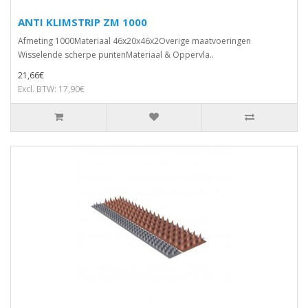
ANTI KLIMSTRIP ZM 1000
Afmeting 1000Materiaal 46x20x46x2Overige maatvoeringen
Wisselende scherpe puntenMateriaal & Oppervla..
21,66€
Excl. BTW: 17,90€