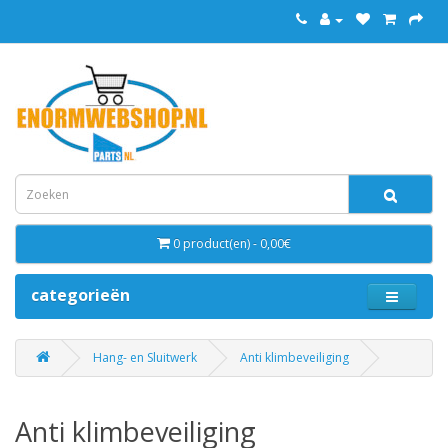
0 product(en) - 0,00€
categorieën
Hang- en Sluitwerk
Anti klimbeveiliging
Anti klimbeveiliging