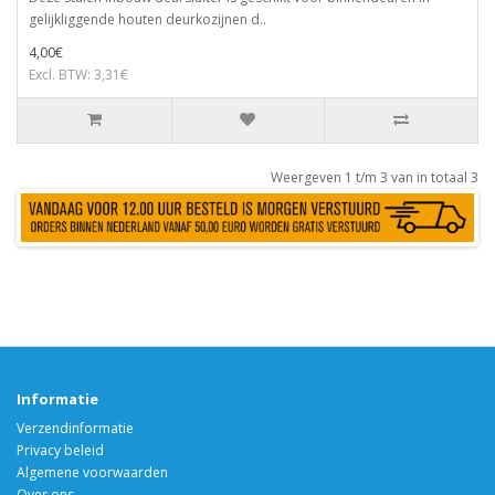
gelijkliggende houten deurkozijnen d..
4,00€
Excl. BTW: 3,31€
Weergeven 1 t/m 3 van in totaal 3
Informatie
Verzendinformatie
Privacy beleid
Algemene voorwaarden
Over ons