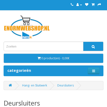
0 product(en) - 0,00€
categorieën
Hang- en Sluitwerk
Deursluiters
Deursluiters