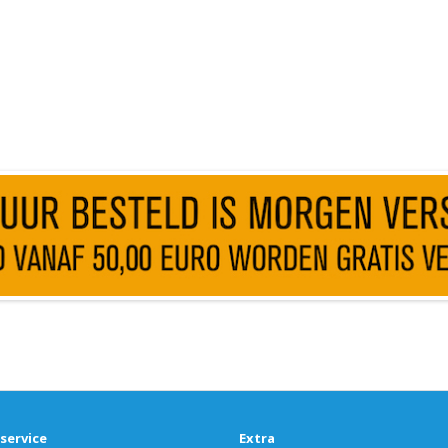
service
Extra