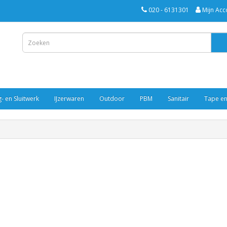
020 - 6131301
Mijn Acc
- en Sluitwerk
IJzerwaren
Outdoor
PBM
Sanitair
Tape en