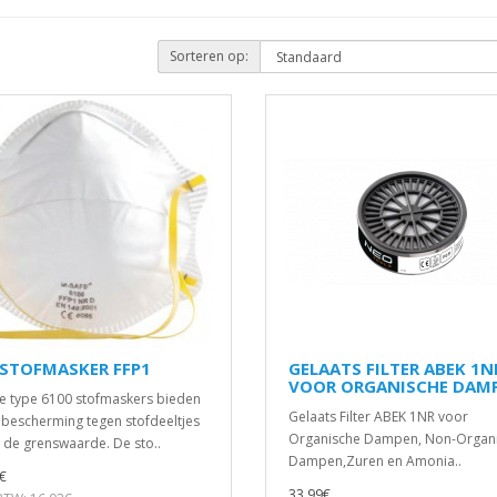
Sorteren op:
NSTOFMASKER FFP1
GELAATS FILTER ABEK 1N
VOOR ORGANISCHE DAM
e type 6100 stofmaskers bieden
Gelaats Filter ABEK 1NR voor
escherming tegen stofdeeltjes
Organische Dampen, Non-Organ
x de grenswaarde. De sto..
Dampen,Zuren en Amonia..
€
33,99€