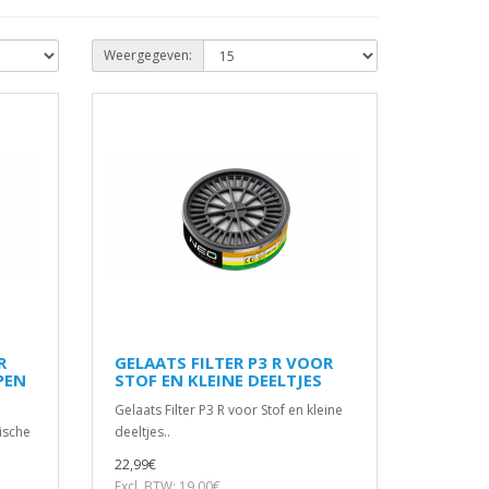
Weergegeven:
R
GELAATS FILTER P3 R VOOR
PEN
STOF EN KLEINE DEELTJES
Gelaats Filter P3 R voor Stof en kleine
ische
deeltjes..
22,99€
Excl. BTW: 19,00€