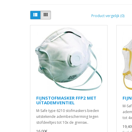
Product vergelijk (0)
FIJNSTOFMASKER FFP2 MET
FIJ
UITADEMVENTIEL
M-Saf
M-Safe type 6210 stofmaskers bieden
ademb
uitstekende adembescherming tegen
tot 4
stofdeeltjes tot 10x de grensw..
19,40
16,00€