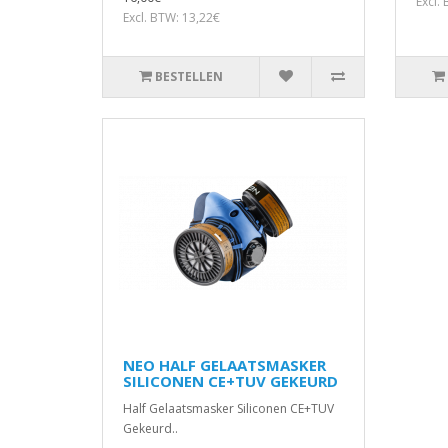
Excl.
Excl. BTW: 13,22€
BESTELLEN
NEO HALF GELAATSMASKER
SILICONEN CE+TUV GEKEURD
Half Gelaatsmasker Siliconen CE+TUV
Gekeurd..