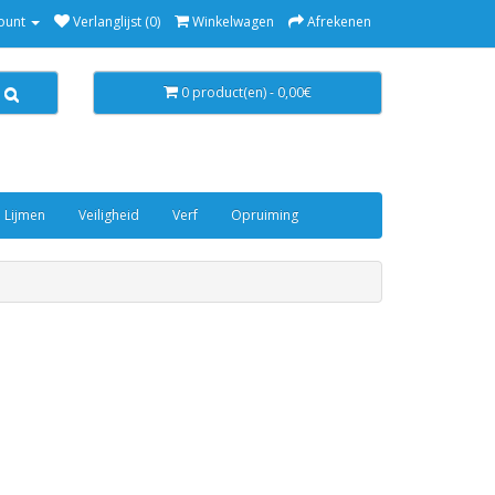
ount
Verlanglijst (0)
Winkelwagen
Afrekenen
0 product(en) - 0,00€
 Lijmen
Veiligheid
Verf
Opruiming