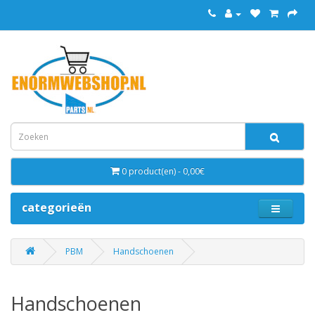
0 product(en) - 0,00€
categorieën
PBM
Handschoenen
Handschoenen