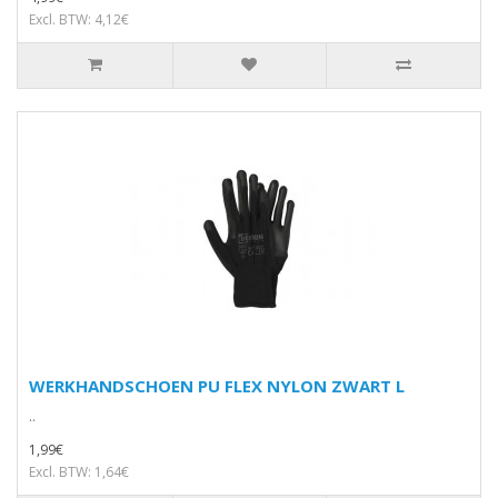
Excl. BTW: 4,12€
WERKHANDSCHOEN PU FLEX NYLON ZWART L
..
1,99€
Excl. BTW: 1,64€