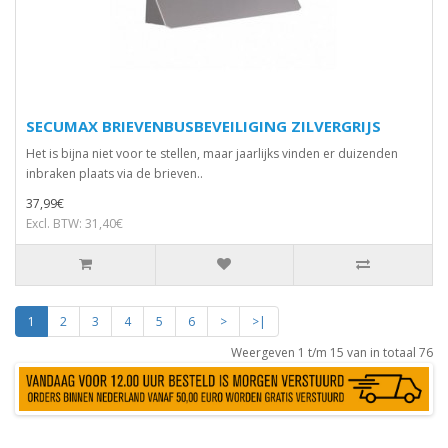
SECUMAX BRIEVENBUSBEVEILIGING ZILVERGRIJS
Het is bijna niet voor te stellen, maar jaarlijks vinden er duizenden
inbraken plaats via de brieven..
37,99€
Excl. BTW: 31,40€
1
2
3
4
5
6
>
>|
Weergeven 1 t/m 15 van in totaal 76