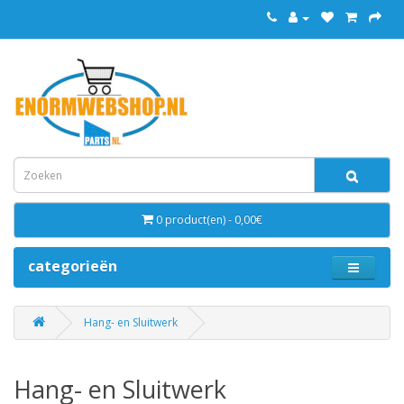
0 product(en) - 0,00€
categorieën
Hang- en Sluitwerk
Hang- en Sluitwerk