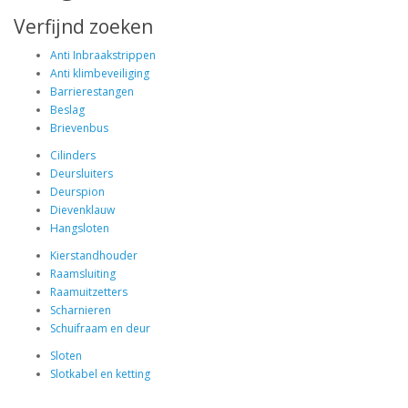
Verfijnd zoeken
Anti Inbraakstrippen
Anti klimbeveiliging
Barrierestangen
Beslag
Brievenbus
Cilinders
Deursluiters
Deurspion
Dievenklauw
Hangsloten
Kierstandhouder
Raamsluiting
Raamuitzetters
Scharnieren
Schuifraam en deur
Sloten
Slotkabel en ketting