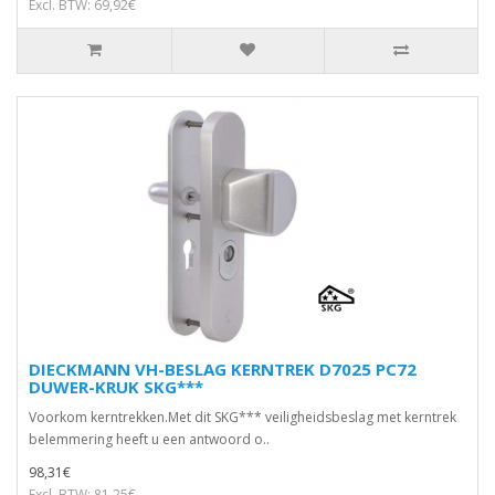
Excl. BTW: 69,92€
DIECKMANN VH-BESLAG KERNTREK D7025 PC72
DUWER-KRUK SKG***
Voorkom kerntrekken.Met dit SKG*** veiligheidsbeslag met kerntrek
belemmering heeft u een antwoord o..
98,31€
Excl. BTW: 81,25€