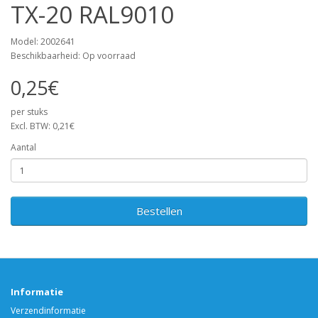
TX-20 RAL9010
Model: 2002641
Beschikbaarheid: Op voorraad
0,25€
per stuks
Excl. BTW: 0,21€
Aantal
Bestellen
Informatie
Verzendinformatie