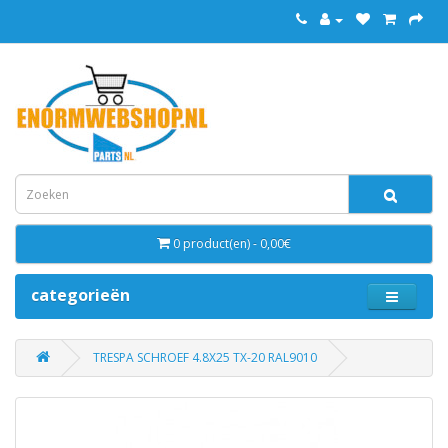
0 product(en) - 0,00€
categorieën
TRESPA SCHROEF 4.8X25 TX-20 RAL9010