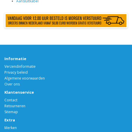
Aansluitkabel
Informatie
Verzendinformatie
Privacy beleid
Algemene voorwaarden
Over ons
Klantenservice
Contact
Retourneren
Sitemap
Extra
Merken