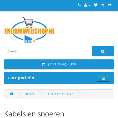
0 product(en) - 0,00€
categorieën
Electra
Kabels en snoeren
Kabels en snoeren