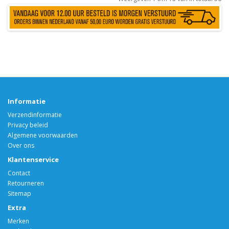
Informatie
Verzendinformatie
Privacy beleid
Algemene voorwaarden
Over ons
Klantenservice
Contact
Retourneren
Sitemap
Extra
Merken