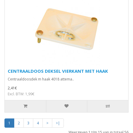
CENTRAALDOOS DEKSEL VIERKANT MET HAAK
Centraaldoosdek m haak 4018 attema..
2,41€
Excl. BTW: 1,99€
1
2
3
4
>
>|
Weergeven 1 t/m 15 van in totaal 56