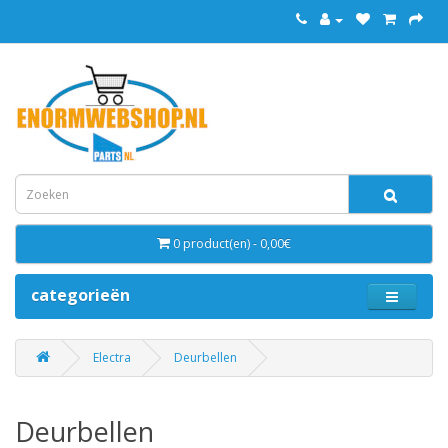
0 product(en) - 0,00€
categorieën
Electra
Deurbellen
Deurbellen