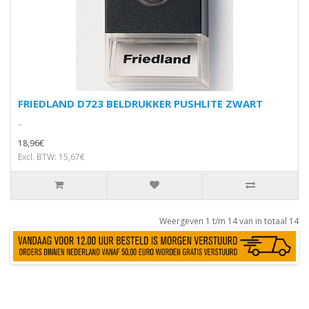
FRIEDLAND D723 BELDRUKKER PUSHLITE ZWART
..
18,96€
Excl. BTW: 15,67€
Weergeven 1 t/m 14 van in totaal 14