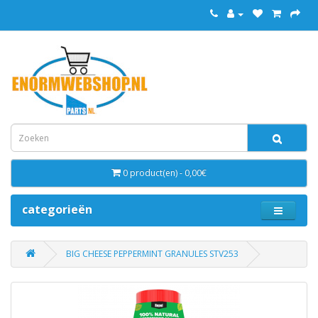
0 product(en) - 0,00€
categorieën
BIG CHEESE PEPPERMINT GRANULES STV253