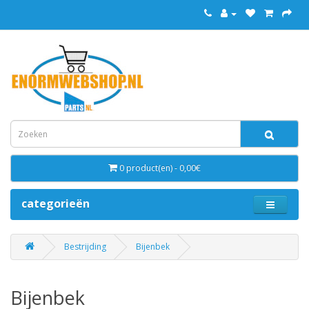
0 product(en) - 0,00€
categorieën
Bestrijding
Bijenbek
Bijenbek