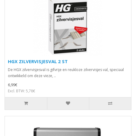
HGX ZILVERVISJESVAL 2 ST
De HGX zilvervisjesval is gifvrije en reukloze zilvervisjes val, speciaal
ontwikkeld om deze vieze, ..
6,99€
Excl. BTW: 5,78€