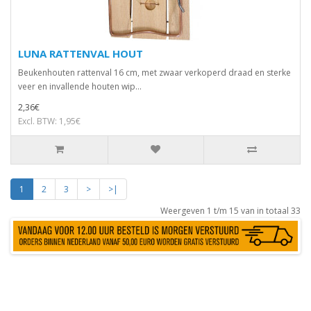
LUNA RATTENVAL HOUT
Beukenhouten rattenval 16 cm, met zwaar verkoperd draad en sterke
veer en invallende houten wip...
2,36€
Excl. BTW: 1,95€
1
2
3
>
>|
Weergeven 1 t/m 15 van in totaal 33