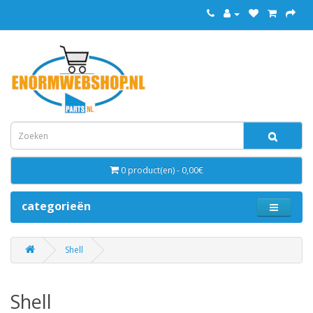
0 product(en) - 0,00€
categorieën
Shell
Shell