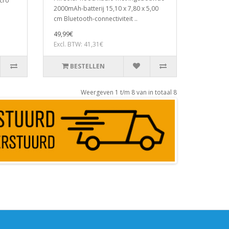
cro
2000mAh-batterij 15,10 x 7,80 x 5,00
cm Bluetooth-connectiviteit ..
49,99€
Excl. BTW: 41,31€
BESTELLEN
Weergeven 1 t/m 8 van in totaal 8