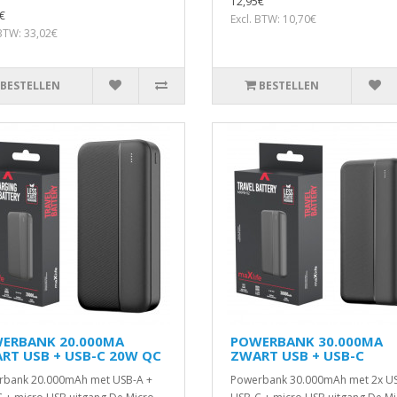
12,95€
€
Excl. BTW: 10,70€
 BTW: 33,02€
BESTELLEN
BESTELLEN
ERBANK 20.000MA
POWERBANK 30.000MA
RT USB + USB-C 20W QC
ZWART USB + USB-C
rbank 20.000mAh met USB-A +
Powerbank 30.000mAh met 2x US