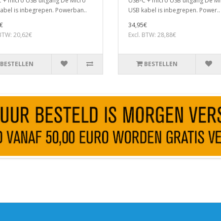
 + micro USB uitgang De Micro
USB-C + micro USB uitgang De Mi
abel is inbegrepen. Powerban..
USB kabel is inbegrepen. Power..
€
34,95€
 BTW: 20,62€
Excl. BTW: 28,88€
BESTELLEN
BESTELLEN