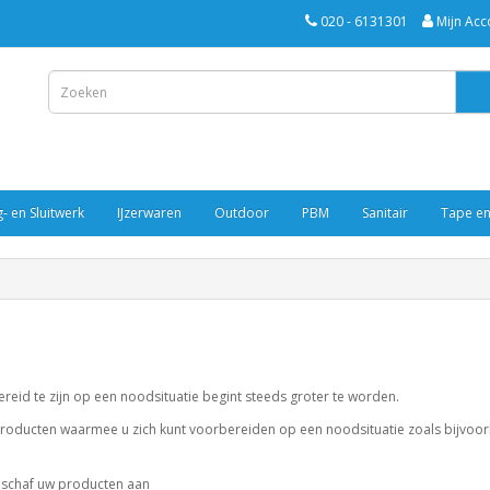
020 - 6131301
Mijn Acc
- en Sluitwerk
IJzerwaren
Outdoor
PBM
Sanitair
Tape en
eid te zijn op een noodsituatie begint steeds groter te worden.
 producten waarmee u zich kunt voorbereiden op een noodsituatie zoals bijvoor
 schaf uw producten aan