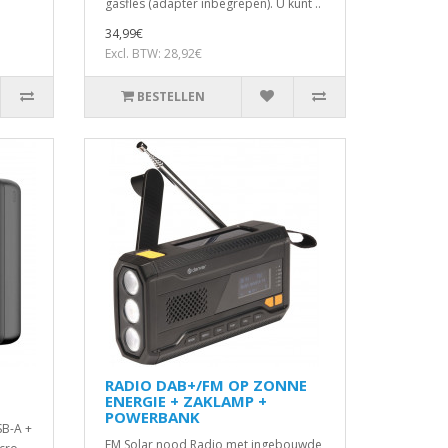
gasfles (adapter inbegrepen). U kunt ..
34,99€
Excl. BTW: 28,92€
BESTELLEN
RADIO DAB+/FM OP ZONNE
ENERGIE + ZAKLAMP +
POWERBANK
B-A +
FM Solar nood Radio met ingebouwde