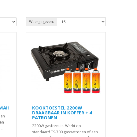
Weergegeven:
0MAH
KOOKTOESTEL 2200W
DRAAGBAAR IN KOFFER + 4
een
PATRONEN
 en
2200W gasfornuis. Werkt op
..
standaard TS-700 gaspatronen of een