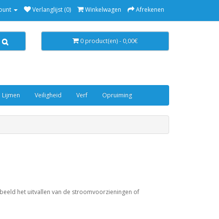
ount
Verlanglijst (0)
Winkelwagen
Afrekenen
0 product(en) - 0,00€
 Lijmen
Veiligheid
Verf
Opruiming
beeld het uitvallen van de stroomvoorzieningen of