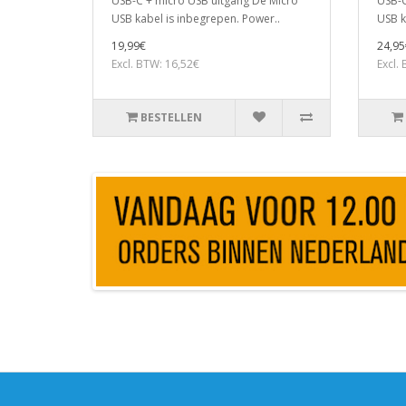
USB-C + micro USB uitgang De Micro
USB-C
USB kabel is inbegrepen. Power..
USB k
19,99€
24,95
Excl. BTW: 16,52€
Excl.
BESTELLEN