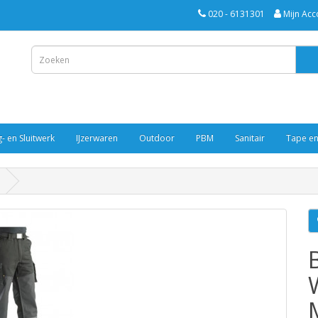
020 - 6131301
Mijn Acc
- en Sluitwerk
IJzerwaren
Outdoor
PBM
Sanitair
Tape en