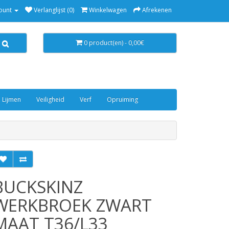
ount
Verlanglijst (0)
Winkelwagen
Afrekenen
0 product(en) - 0,00€
 Lijmen
Veiligheid
Verf
Opruiming
BUCKSKINZ
WERKBROEK ZWART
MAAT T36/L33